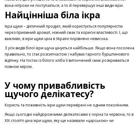
вона нітрохи не поступається, а то й перевершує інші види ікри.
Найцінніша біла ікра
Ікра щуки – дієтичний продукт, який користується популярністю
через приємний аромат, ніжний смак та корисні властивості. І, що
важливо, в ікри щуки ціна в Україні порівняно невисока.
З усіх видів білої ікри щуча цінується найбільше. Якщо вона посолена
правильно, то стає розсипчастою і набуває гарного бурштинового
відтінку. На тостах із білого хліба її витончений смак розкривається
повною мірою.
У чому привабливість
щучого делікатесу?
Користь та поживність ікри щуки перевірені не одним поколінням.
Якщо сьогодні найдорожчими делікатесами є чорна та червона, то в
XIX столітті ціна ікри щуки, яку ще називали «царською» чи
«купецькою», була вищою, ніж осетровою та лососевою.