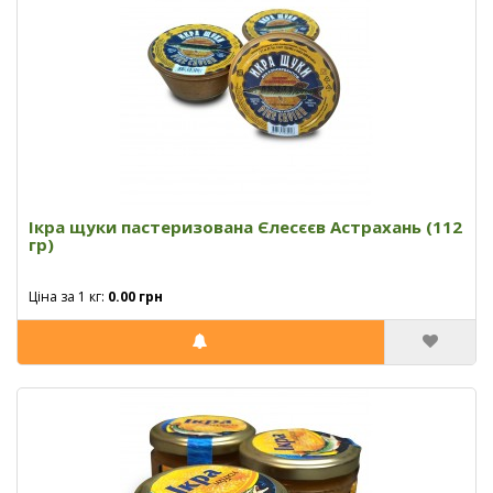
Ікра щуки пастеризована Єлесєєв Астрахань (112
гр)
Ціна за 1 кг:
0.00 грн