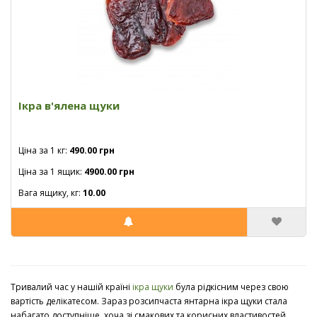
Ікра в'ялена щуки
Ціна за 1 кг:
490.00 грн
Ціна за 1 ящик:
4900.00 грн
Вага ящику, кг:
10.00
Тривалий час у нашій країні
ікра щуки
була рідкісним через свою
вартість делікатесом. Зараз розсипчаста янтарна ікра щуки стала
набагато доступніше, хоча зі смакових та корисних властивостей