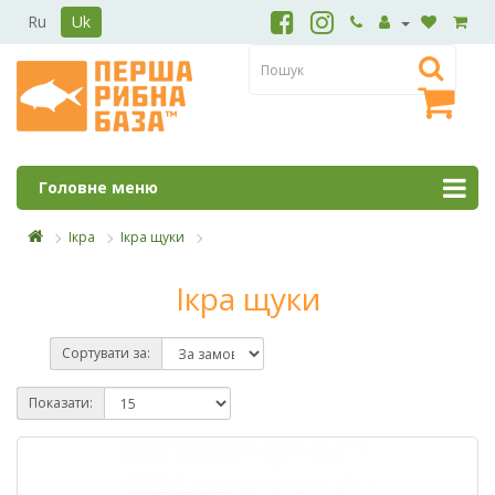
Ru
Uk
Головне меню
Ікра
Ікра щуки
Ікра щуки
Сортувати за:
Показати: