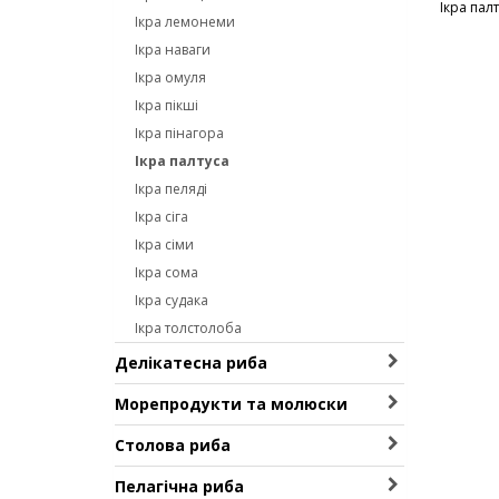
Ікра пал
Ікра лемонеми
Ікра наваги
Ікра омуля
Ікра пікші
Ікра пінагора
Ікра палтуса
Ікра пеляді
Ікра сіга
Ікра сіми
Ікра сома
Ікра судака
Ікра толстолоба
Делікатесна риба
Кижуч
Морепродукти та молюски
Лосось
Восьминоги
Столова риба
Лосось обріз
Гребінці
Австралійський лосось (кахавай)
Лосось стейки
Пелагічна риба
Кальмар