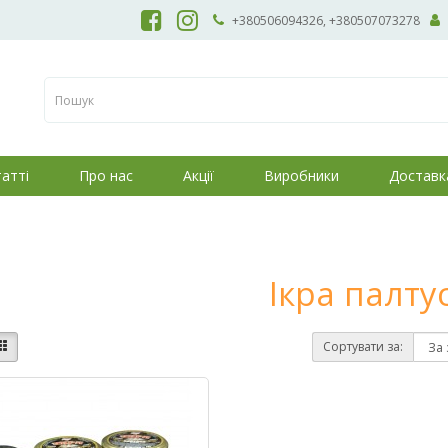
+380506094326, +380507073278
атті
Про нас
Акції
Виробники
Доставк
Ікра палту
Сортувати за: