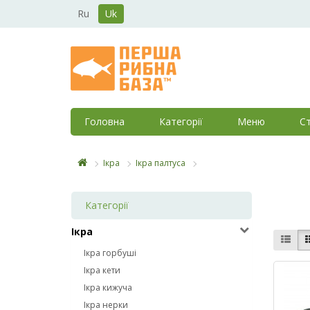
Ru
Uk
Головна
Категорії
Меню
Ст
Ікра
Ікра палтуса
Категорії
Ікра
Ікра горбуші
Ікра кети
Ікра кижуча
Ікра нерки