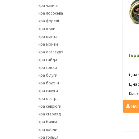
Ікра чавичі
Ікра лососева
Ікра форелі
Ікра щуки
Ікра минтая
Ікра мойви
Ікра оселедця
Ікра
Ікра сайди
Ікра тріски
Ціна 
Ікра білуги
Ікра боуфін
Ціна 
Ікра калуги
Кільк
Ікра осетра
Ікра севрюги
НАГ
Ікра стерляді
Ікра бичка
Ікра вобли
Ікра гольця