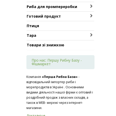
Акула
Лосось філе
Мойва
Краб
Риба для промпереробки
Аргентина
Лосось хребти
Оселедець
Креветка
Бичок
Барабулька
Лосось черевця
Готовий продукт
Скумбрія
Лобстер
Горбуша
Бротола
Лосось шматки
В'ялена ікра
Мідії
Птиця
Кета
Гренадер
Марлін
В'ялена риба
Морськи їжаки
Лосось голови, хвости
Зубатка
Осетер
Тара
Консерви
Морський коктейль
Салака
Кінгкліп тушка
Палтус
Банка залізна для чорної ікри
Риба гарячого копчення
Равлики
Товари зі знижкою
Тюлька
Камбала
Сіг
Риба слабосолона
Устриці
Хамса
Камбала філе
Тунець
Риба холодного копчення
Про нас: Першу Рибну Базу -
Корюшка
Форель
Смажений продукт
Фішмаркет
Корюшка чилійська
Форель куски
Крижана риба
Форель обрізі
Компанія
«
Перша Рибна База
»
-
Масляна стейк
Форель стейк
відповідальний імпортер риби і
Масляна тушка
Форель філе
морепродуктів в Україні . Основними
видами діяльності нашої фірми є оптовий і
Масляна філе
Форель хребти
роздрібний продаж з власних складів, а
Минтай
Чавича
також в WEB- мережі через інтернет-
Миньок
магазини.
Мольва
Докладніше...