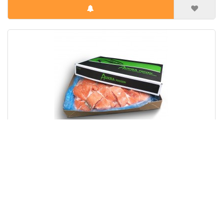
Шматки лосося б/ш с/м Aukra NOR (7 кг)
Ціна за 1 кг:
280.00 грн
Ціна за 1 ящик:
1960.00 грн
Вага ящику, кг:
7.00