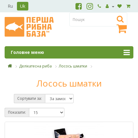
Ru
Uk
Головне меню
Делікатесна риба
Лосось шматки
Лосось шматки
Сортувати за:
Показати: