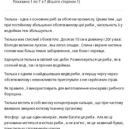
Показано 1 по 7 з 7 (Всього сторінок 1)
Тюлька - одна з основних риб за обсягом промислу. Цікава тим , що
при постійному збільшенні обсягів вилову цієї риби , чисельність її у
водоймах теж збільшується .
Тюлька має стислий з боків тіло. Досягає 10 см в довжину і 20г у вазі.
Володіє великою лускою , яка легко опадає . Спина і верхня частина
голови має більш темне забарвлення , ніж боки і черевце.
Харчується тюлька в світлий час доби. Розмножується ця риба , як в
солоній воді , так і в прісних водоймах.
Тюлька є одним з найдешевших видів риби , в першу чергу через
обсягів вилову і неможливістю приготувати з неї серйозних страв.
Як правило , її використовують для виготовлення консервів і рибного
борошна .
Тюлька містить в собі високу концентрацію кальцію , що при частому
вживанні зміцнює кісткову тканину організму.
Фосфор - це ще один мінерал , яким багата ця риба . Але всі ці
речовини містяться в кістках риби , а не в м'ясі , як це зазвичай буває,
тому тюльку слід вживати цілком.