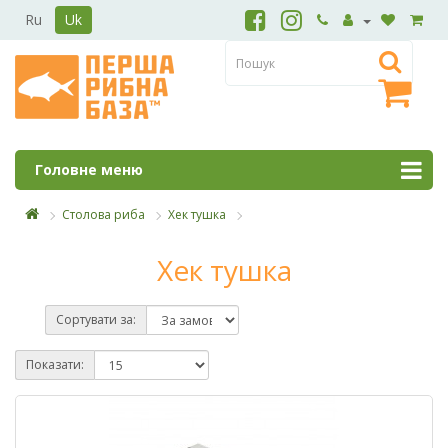
Ru
Uk
Головне меню
Столова риба
Хек тушка
Хек тушка
Сортувати за:
Показати: