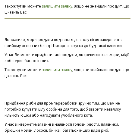
Також тут ви можете
залишити заявку
, якщо не знайшли продукт, що
цікавить Вас.
Як правило, морепродукти подаються до столу після завершення
прийому основних блюд. Шикарна закуска до будь-якої випивки.
У нас Ви можете придбати такі продукти, як креветки, кальмари, мідії,
лобстери і багато інших.
Також тут ви можете
залишити заявку
, якщо не знайшли продукт, що
цікавить Вас.
Придбання риби для промпереработки зручно тим, що Вам не
потрібно купувати цілу особина для того, щоб зварити невелику
кількість юшки або нагодувати улюбленого кота.
У нас в інтернеті-магазині в наявності голови, хвости, плавники,
брюшки мойви, лосося, бичка і багатьох інших видів риб.