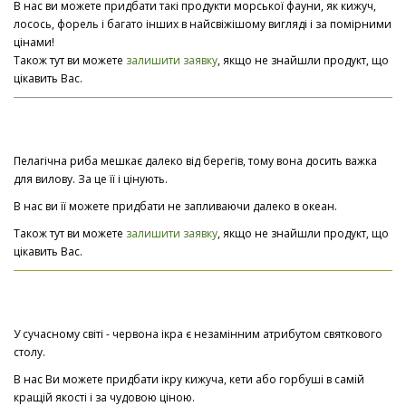
В нас ви можете придбати такі продукти морської фауни, як кижуч,
лосось, форель і багато інших в найсвіжішому вигляді і за помірними
цінами!
Також тут ви можете
залишити заявку
, якщо не знайшли продукт, що
цікавить Вас.
Пелагічна риба мешкає далеко від берегів, тому вона досить важка
для вилову. За це її і цінують.
В нас ви її можете придбати не запливаючи далеко в океан.
Також тут ви можете
залишити заявку
, якщо не знайшли продукт, що
цікавить Вас.
У сучасному світі - червона ікра є незамінним атрибутом святкового
столу.
В нас Ви можете придбати ікру кижуча, кети або горбуші в самій
кращій якості і за чудовою ціною.