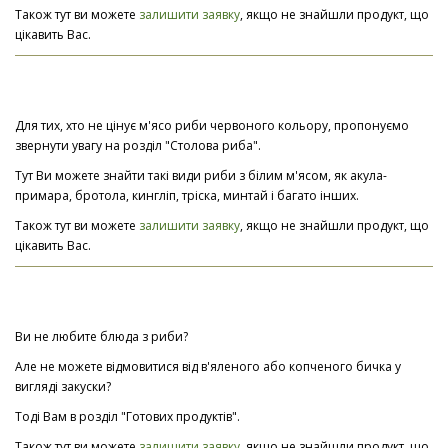
Також тут ви можете
залишити заявку
, якщо не знайшли продукт, що
цікавить Вас.
Для тих, хто не цінує м'ясо риби червоного кольору, пропонуємо
звернути увагу на розділ "Столова риба".
Тут Ви можете знайти такі види риби з білим м'ясом, як акула-
примара, бротола, кингліп, тріска, минтай і багато інших.
Також тут ви можете
залишити заявку
, якщо не знайшли продукт, що
цікавить Вас.
Ви не любите блюда з риби?
Але не можете відмовитися від в'яленого або копченого бичка у
вигляді закуски?
Тоді Вам в розділ "Готових продуктів".
Також тут ви можете
залишити заявку
, якщо не знайшли продукт, що